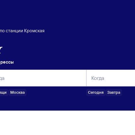
 по станции Кромская
прессы
да
Когда
ищи
Москва
Сегодня
Завтра