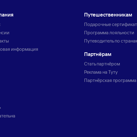
пания
Путешественникам
с
Подарочные сертифика
нсии
Программа лояльности
акты
Путеводитель по страна
овая информация
Партнёрам
Стать партнёром
Реклама на Туту
Партнёрская программа
»
ательна