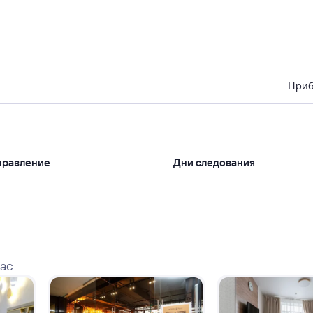
При
правление
Дни следования
вас