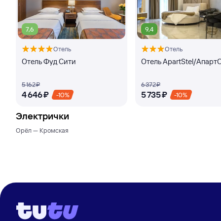
7,6
9,4
Отель
Отель
Отель Фуд Сити
Отель ApartStel/Апарт
5 ⁠162 ⁠₽
6 ⁠372 ⁠₽
4 ⁠646 ⁠₽
5 ⁠735 ⁠₽
-10%
-10%
Электрички
Орёл — Кромская