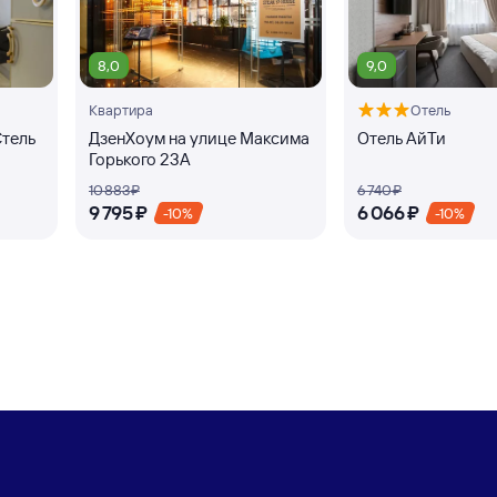
8,0
9,0
Квартира
Отель
Стель
ДзенХоум на улице Максима
Отель АйТи
Горького 23А
10 ⁠883 ⁠₽
6 ⁠740 ⁠₽
9 ⁠795 ⁠₽
6 ⁠066 ⁠₽
-10%
-10%