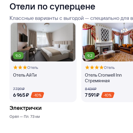
Отели по суперцене
Классные варианты с выгодой — специально для 
9,0
9,2
Отель
Отель
Отель АйТи
Отель Cronwell Inn
Стремянная
7 ⁠739 ⁠₽
8 ⁠434 ⁠₽
6 ⁠965 ⁠₽
7 ⁠591 ⁠₽
-10%
-10%
Электрички
Орёл — Пл. 73 км