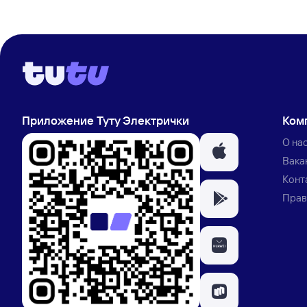
Приложение Туту Электрички
Ком
О на
Вака
Конт
Прав