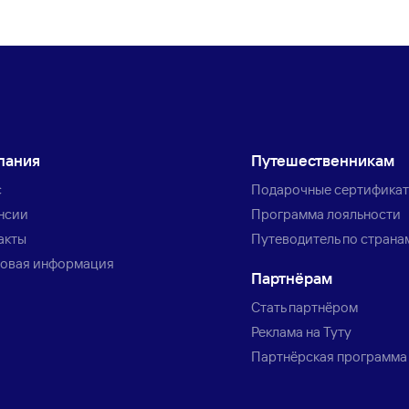
пания
Путешественникам
с
Подарочные сертифика
нсии
Программа лояльности
акты
Путеводитель по страна
овая информация
Партнёрам
Стать партнёром
Реклама на Туту
Партнёрская программа